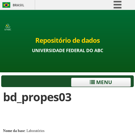
BRASIL
Simplifique!
Comunica BR
Participe
Repositório de dados
Acesso à informação
UNIVERSIDADE FEDERAL DO ABC
Legislação
Canais
MENU
bd_propes03
Nome da base
: Laboratórios