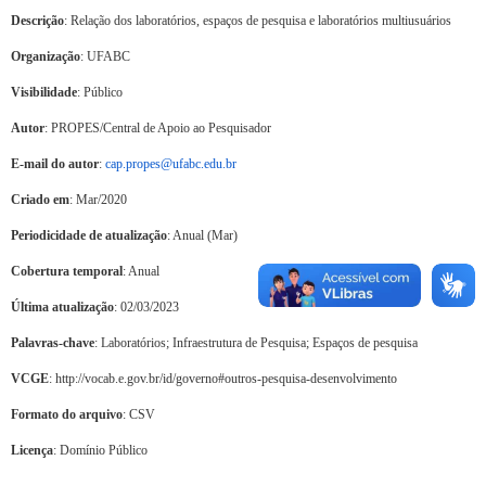
Descrição
: Relação dos laboratórios, espaços de pesquisa e laboratórios multiusuários
Organização
: UFABC
Visibilidade
: Público
Autor
: PROPES/Central de Apoio ao Pesquisador
E-mail do autor
:
cap.propes@ufabc.edu.br
Criado em
: Mar/2020
Periodicidade de atualização
: Anual (Mar)
Cobertura temporal
: Anual
Última atualização
: 02/03/2023
Palavras-chave
: Laboratórios; Infraestrutura de Pesquisa; Espaços de pesquisa
VCGE
: http://vocab.e.gov.br/id/governo#outros-pesquisa-desenvolvimento
Formato do arquivo
: CSV
Licença
: Domínio Público