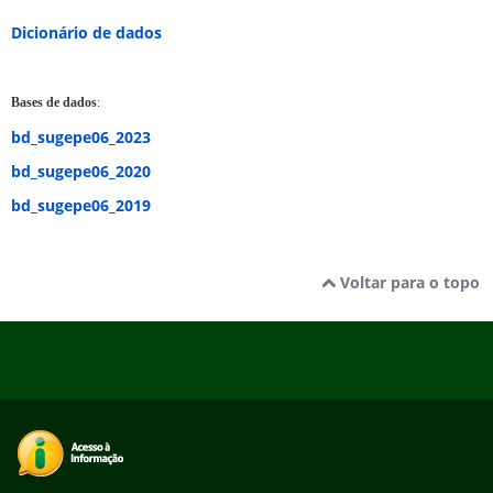
Dicionário de dados
Bases de dados
:
bd_sugepe06_2023
bd_sugepe06_2020
bd_sugepe06_2019
Voltar para o topo