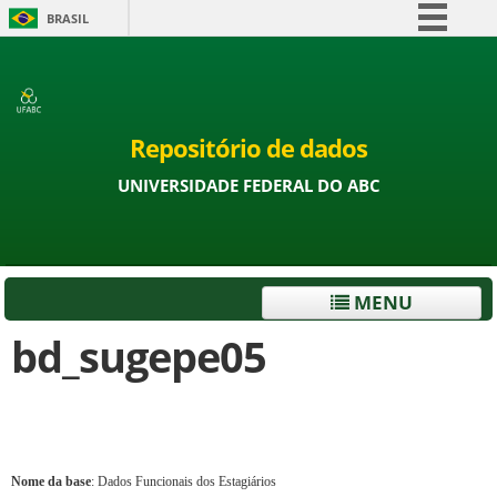
BRASIL
Simplifique!
Comunica BR
Participe
Repositório de dados
Acesso à informação
UNIVERSIDADE FEDERAL DO ABC
Legislação
Canais
MENU
bd_sugepe05
Nome da base
: Dados Funcionais dos Estagiários