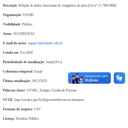
Descrição
: Relação de dados funcionais de estagiários da ativa (Lei nº 11.788/2008)
Organização
: UFABC
Visibilidade
: Público
Autor
: SUGEPE/DAF
E-mail do autor
:
sugepe.daf@ufabc.edu.br
Criado em
: Fev/2020
Periodicidade de atualização
: Anual (Fev)
Cobertura temporal
: Anual
Última atualização
: 29/12/2023
Palavras-chave
: UFABC; Estágio; Gestão de Pessoas
VCGE
: http://vocab.e.gov.br/id/governo#recursos-humanos
Formato do arquivo
: CSV
Licença
: Domínio Público