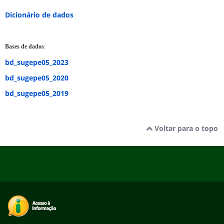
Dicionário de dados
Bases de dados
:
bd_sugepe05_2023
bd_sugepe05_2020
bd_sugepe05_2019
Voltar para o topo