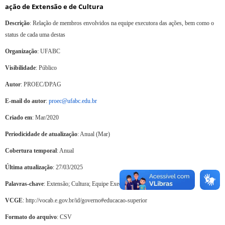
ação de Extensão e de Cultura
Descrição
: Relação de membros envolvidos na equipe executora das ações, bem como o
status de cada uma destas
Organização
: UFABC
Visibilidade
: Público
Autor
: PROEC/DPAG
E-mail do autor
:
proec@ufabc.edu.br
Criado em
: Mar/2020
Periodicidade de atualização
: Anual (Mar)
Cobertura temporal
: Anual
Última atualização
: 27/03/2025
Palavras-chave
: Extensão; Cultura; Equipe Executora
VCGE
: http://vocab.e.gov.br/id/governo#educacao-superior
Formato do arquivo
: CSV