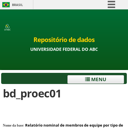
BRASIL
Simplifique!
Comunica BR
Participe
Repositório de dados
Acesso à informação
UNIVERSIDADE FEDERAL DO ABC
Legislação
Canais
MENU
bd_proec01
Relatório nominal de membros de equipe por tipo de
Nome da base
: