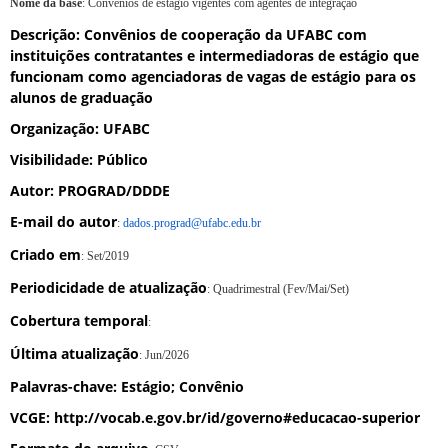
Nome da base
: Convênios de estágio vigentes com agentes de integração
Descrição
: Convênios de cooperação da UFABC com
instituições contratantes e intermediadoras de estágio que
funcionam como agenciadoras de vagas de estágio para os
alunos de graduação
Organização
: UFABC
Visibilidade
: Público
Autor
: PROGRAD/DDDE
E-mail do autor
:
dados.prograd@ufabc.edu.br
Criado em
: Set/2019
Periodicidade de atualização
: Quadrimestral (Fev/Mai/Set)
Cobertura temporal
:
Última atualização
: Jun/2026
Palavras-chave
: Estágio; Convênio
VCGE
: http://vocab.e.gov.br/id/governo#educacao-superior