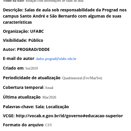
Nome da base
: Relação com informações de salas de aula
Descrição
: Salas de aula sob responsabilidade da Prograd nos
campus Santo André e São Bernardo com algumas de suas
características
Organização
: UFABC
Visibilidade
: Público
Autor
: PROGRAD/DDDE
E-mail do autor
:
dados.prograd@ufabc.edu.br
Criado em
: Set/2019
Periodicidade de atualização
: Quadrimestral (Fev/Mai/Set)
Cobertura temporal
: Anual
Última atualização
: Mar/2026
Palavras-chave
: Sala; Localização
VCGE
: http://vocab.e.gov.br/id/governo#educacao-superior
Formato do arquivo
: CSV