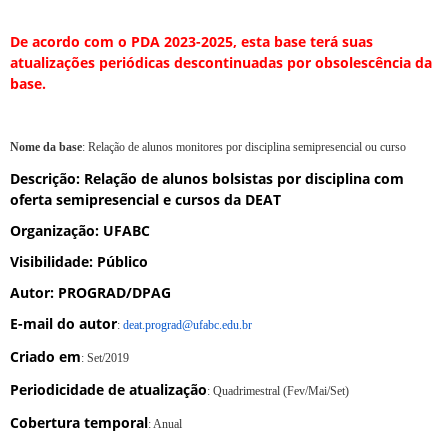
De acordo com o PDA 2023-2025, esta base terá suas
atualizações periódicas descontinuadas por obsolescência da
base.
Nome da base
: Relação de alunos monitores por disciplina semipresencial ou curso
Descrição
: Relação de alunos bolsistas por disciplina com
oferta semipresencial e cursos da DEAT
Organização
: UFABC
Visibilidade
: Público
Autor
: PROGRAD/DPAG
E-mail do autor
:
deat.prograd@ufabc.edu.br
Criado em
: Set/2019
Periodicidade de atualização
: Quadrimestral (Fev/Mai/Set)
Cobertura temporal
: Anual