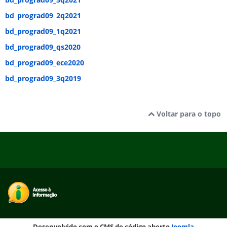
bd_prograd09_2q2021
bd_prograd09_1q2021
bd_prograd09_qs2020
bd_prograd09_ece2020
bd_prograd09_3q2019
Voltar para o topo
Desenvolvido com o CMS de código aberto
Joomla