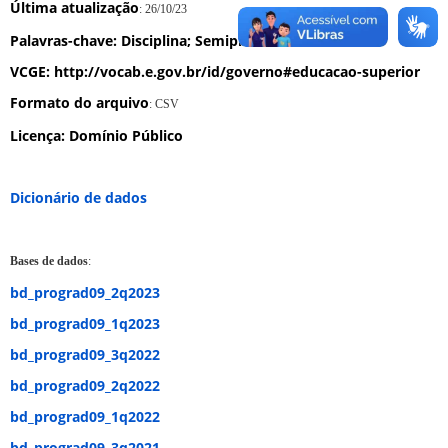
Última atualização
: 26/10/23
Palavras-chave
: Disciplina; Semipresencial
VCGE
: http://vocab.e.gov.br/id/governo#educacao-superior
Formato do arquivo
: CSV
Licença
: Domínio Público
Dicionário de dados
Bases de dados
:
bd_prograd09_2q2023
bd_prograd09_1q2023
bd_prograd09_3q2022
bd_prograd09_2q2022
bd_prograd09_1q2022
bd_prograd09_3q2021