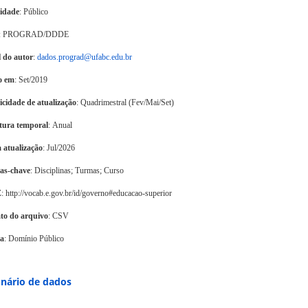
lidade
: Público
: PROGRAD/DDDE
 do autor
:
dados.prograd@ufabc.edu.br
o em
: Set/2019
icidade de atualização
: Quadrimestral (Fev/Mai/Set)
tura temporal
: Anual
 atualização
: Jul/2026
ras-chave
: Disciplinas; Turmas; Curso
E
: http://vocab.e.gov.br/id/governo#educacao-superior
to do arquivo
: CSV
ça
: Domínio Público
onário de dados