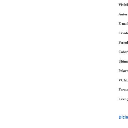
Visibi
Autor
E-mail
Criad
Period
Cober
Última
Palav
VCG
Forma
Licen
Dici