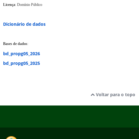
Licença
: Domínio Público
Dicionário de dados
Bases de dados
:
bd_propg05_2026
bd_propg05_2025
Voltar para o topo