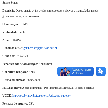
Stricto Sensu
Descrição
: Dados anuais de inscrições em processos seletivos e matriculados na pós-
graduação por ações afirmativas
Organização
: UFABC
Visibilidade
: Público
Autor
: PROPG
E-mail do autor
:
gabinete.propg@ufabc.edu.br
Criado em
: Mai/2026
Periodicidade de atualização
: Anual (fev)
Cobertura temporal
: Anual
Última atualização
: 28/05/2026
Palavras-chave
: Ações afirmativas; Pós-graduação; Matrícula; Processo seletivo
VCGE
:
http://vocab.e.gov.br/id/governo#educacao-superior
Formato do arquivo
: CSV