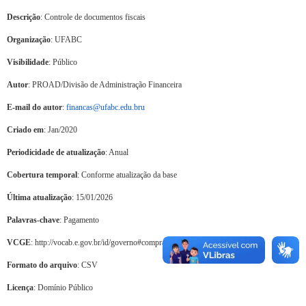
Descrição
: Controle de documentos fiscais
Organização
: UFABC
Visibilidade
: Público
Autor
: PROAD/Divisão de Administração Financeira
E-mail do autor
:
financas@ufabc.edu.bru
Criado em
: Jan/2020
Periodicidade de atualização
: Anual
Cobertura temporal
: Conforme atualização da base
Última atualização
: 15/01/2026
Palavras-chave
: Pagamento
VCGE
: http://vocab.e.gov.br/id/governo#compras-governamentais
Formato do arquivo
: CSV
Licença
: Domínio Público